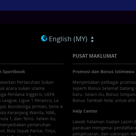
English (MY)
PUSAT MAKLUMAT
n Sportbook
Promosi dan Bonus Istimewa
warkan Pertaruhan Sukan
Menyemakan pelbagai promosi
uk acara sukan utama
seperti Bonus Selamat Datang 
iga Perdana Inggeris, UEFA
baru. Selain itu, Bonus Simpa
League, Ligue 1 Perancis, La
Bonus Tambah Nilai untuk ahli
yol, Bundesliga Jerman, Serie A
Help Center
 Bola Keranjang Wanita, NBA,
la 1, dan Tenis. Selain itu,
Lawati halaman Soalan Lazim (
 menyediakan pertaruhan
panduan mengenai pendaftaran
l, Bola Sepak Pantai, Tinju,
pengeluaran, dan sokongan tek