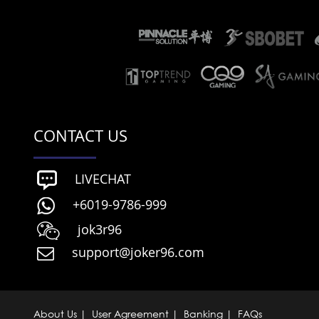
CONTACT US
LIVECHAT
+6019-9786-999
jok3r96
support@joker96.com
About Us
|
User Agreement
|
Banking
|
FAQs