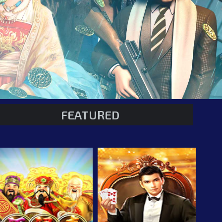
FEATURED